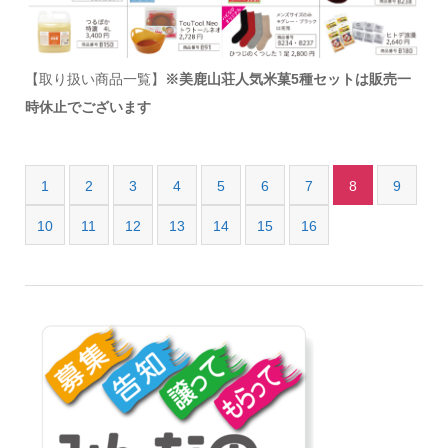
【取り扱い商品一覧】
※美鹿山荘人気米菓5種セットは販売一
時休止でございます
1
2
3
4
5
6
7
8
9
10
11
12
13
14
15
16