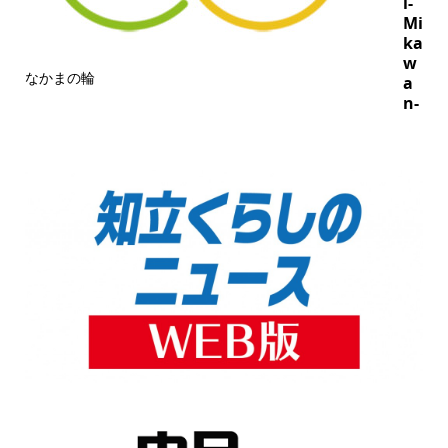
i-
Mi
ka
w
なかまの輪
a
n-