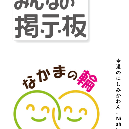
今
週
の
に
し
み
か
わ
ん
-
Ni
sh