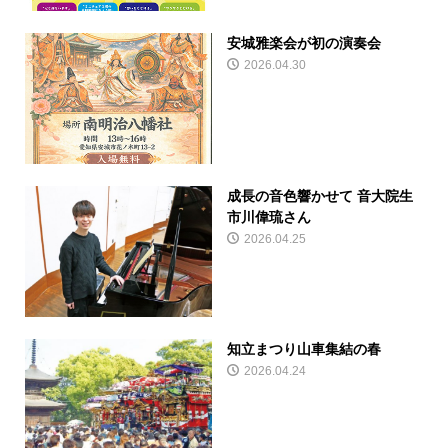
安城雅楽会が初の演奏会
2026.04.30
成長の音色響かせて 音大院生
市川偉琉さん
2026.04.25
知立まつり山車集結の春
2026.04.24