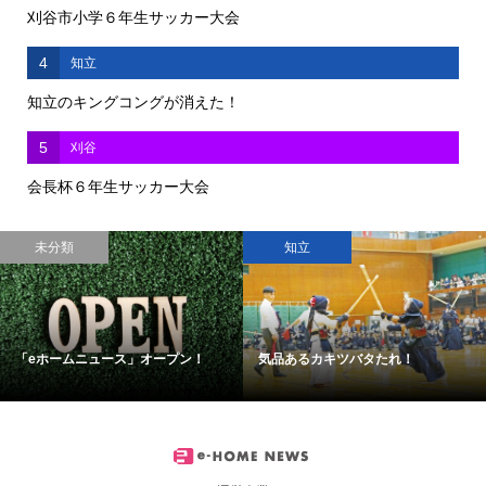
刈谷市小学６年生サッカー大会
4
知立
知立のキングコングが消えた！
5
刈谷
会長杯６年生サッカー大会
未分類
知立
「eホームニュース」オープン！
気品あるカキツバタたれ！