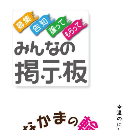
今
週
の
に
し