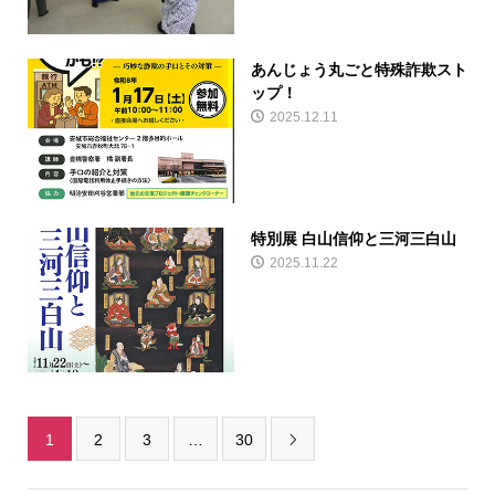
あんじょう丸ごと特殊詐欺スト
ップ！
2025.12.11
特別展 白山信仰と三河三白山
2025.11.22
1
2
3
…
30
