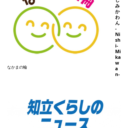
み
か
わ
ん
-
Ni
sh
i-
Mi
ka
w
なかまの輪
a
n-