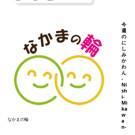
今
週
の
に
し
み
か
わ
ん
-
Ni
sh
i-
Mi
ka
w
なかまの輪
a
n-