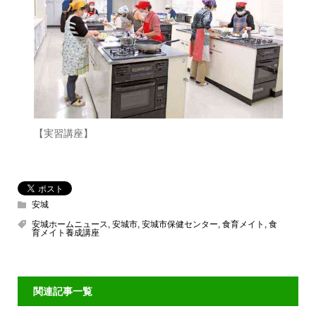
【実習講座】
安城
安城ホームニュース
,
安城市
,
安城市保健センター
,
食育メイト
,
食
育メイト養成講座
関連記事一覧