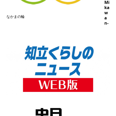
Mi
ka
w
なかまの輪
a
n-