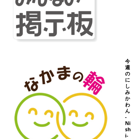
今
週
の
に
し
み
か
わ
ん
-
Ni
sh
i-