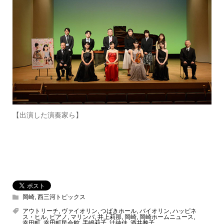
【出演した演奏家ら】
岡崎
,
西三河トピックス
アウトリーチ
,
ヴァイオリン
,
つばきホール
,
バイオリン
,
ハッピネ
ス・ヒル
,
ピアノ
,
マリンバ
,
井上莉那
,
岡崎
,
岡崎ホームニュース
,
幸田町
,
幸田町民会館
,
手嶋莉子
,
辻純佳
,
酒井黎子