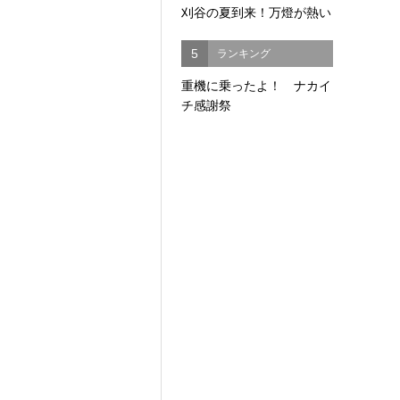
刈谷の夏到来！万燈が熱い
5
ランキング
重機に乗ったよ！ ナカイ
チ感謝祭