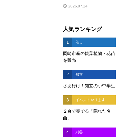
2026.07.24
人気ランキング
1
催し
岡崎市産の観葉植物・花苗
を販売
2
知立
さあ行け！知立の小中学生
3
イベントやります
２台で奏でる「隠れた名
曲」
4
刈谷