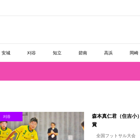
安城
刈谷
知立
碧南
高浜
岡崎
森本真仁君（住吉小
刈谷
賞
全国フットサル大会 