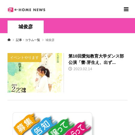
城俊彦
記事・コラム一覧
城俊彦
第10回愛知教育大学ダンス部
イベントやります
公演「蕾-芽生え、出ず...
2023.02.14