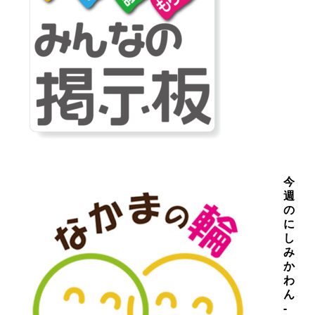
今
週
の
に
し
み
か
わ
ん
-