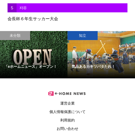
5
刈谷
会長杯６年生サッカー大会
未分類
知立
「eホームニュース」オープン！
気品あるカキツバタたれ！
運営企業
個人情報保護について
利用規約
お問い合わせ