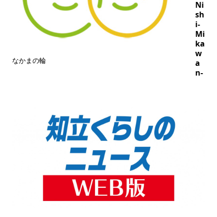
Ni
sh
i-
Mi
ka
w
なかまの輪
a
n-