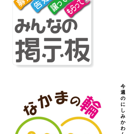
今
週
の
に
し
み
か
わ
ん