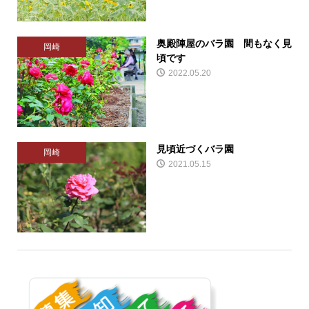
奥殿陣屋のバラ園 間もなく見
岡崎
頃です
2022.05.20
見頃近づくバラ園
岡崎
2021.05.15