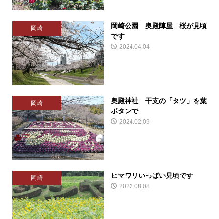
岡崎公園 奥殿陣屋 桜が見頃
岡崎
です
2024.04.04
奥殿神社 干支の「タツ」を葉
岡崎
ボタンで
2024.02.09
ヒマワリいっぱい見頃です
岡崎
2022.08.08