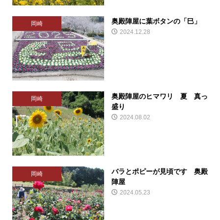
奥殿陣屋に葉ボタンの「巳」
岡崎
2024.12.28
奥殿陣屋のヒマワリ 夏 真っ
岡崎
盛り
2024.08.02
バラとポピーが見頃です 奥殿
岡崎
陣屋
2024.05.23