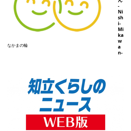
-
Ni
sh
i-
Mi
ka
w
なかまの輪
a
n-