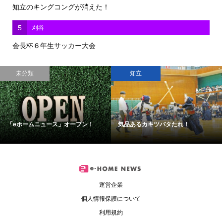
知立のキングコングが消えた！
5
刈谷
会長杯６年生サッカー大会
未分類
知立
「eホームニュース」オープン！
気品あるカキツバタたれ！
運営企業
個人情報保護について
利用規約