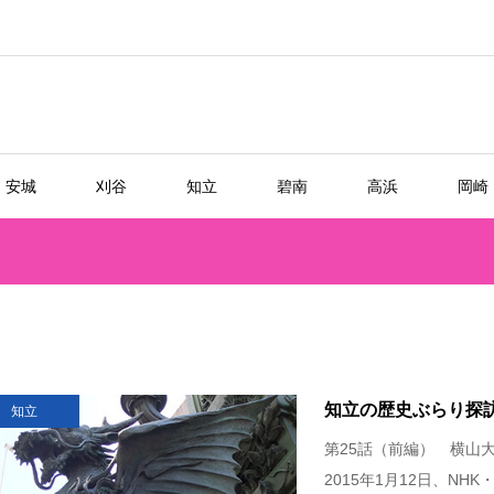
安城
刈谷
知立
碧南
高浜
岡崎
知立の歴史ぶらり探
知立
第25話（前編） 横
2015年1月12日、NHK