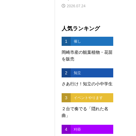
2026.07.24
人気ランキング
1
催し
岡崎市産の観葉植物・花苗
を販売
2
知立
さあ行け！知立の小中学生
3
イベントやります
２台で奏でる「隠れた名
曲」
4
刈谷