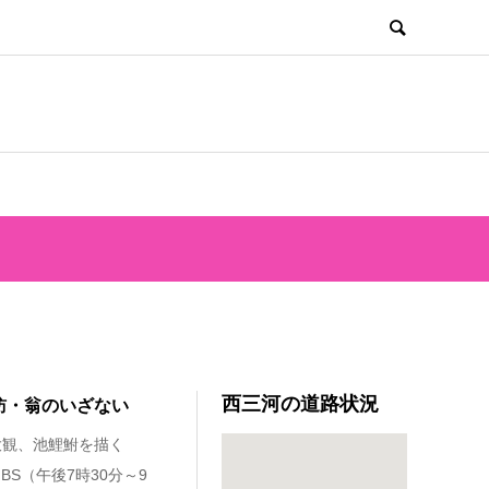
西三河の道路状況
訪・翁のいざない
山大観、池鯉鮒を描く
・BS（午後7時30分～9