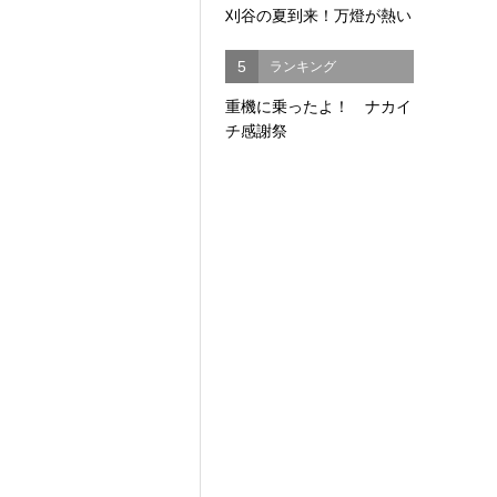
刈谷の夏到来！万燈が熱い
5
ランキング
重機に乗ったよ！ ナカイ
チ感謝祭