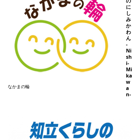
の
に
し
み
か
わ
ん
-
Ni
sh
i-
Mi
ka
w
なかまの輪
a
n-