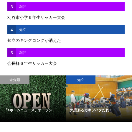
3
刈谷
刈谷市小学６年生サッカー大会
4
知立
知立のキングコングが消えた！
5
刈谷
会長杯６年生サッカー大会
未分類
知立
「eホームニュース」オープン！
気品あるカキツバタたれ！