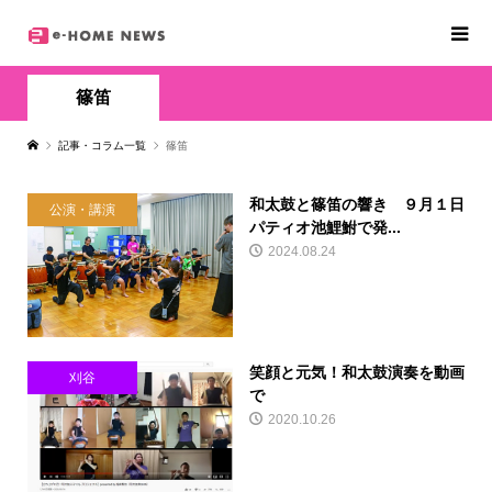
篠笛
記事・コラム一覧
篠笛
和太鼓と篠笛の響き ９月１日
公演・講演
パティオ池鯉鮒で発...
2024.08.24
笑顔と元気！和太鼓演奏を動画
刈谷
で
2020.10.26