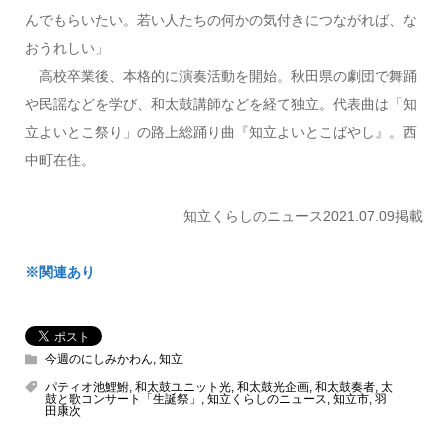
んでもらいたい。若い人たちの何かの気付きにつながれば、な
おうれしい」
高校卒業後、本格的に演奏活動を開始。秋田県の劇団で舞踊
や民謡などを学び、和太鼓講師などを経て独立。代表曲は「知
立よいとこ祭り」の路上総踊り曲『知立よいとこばやし』。西
中町在住。
知立くらしのニュース2021.07.09掲載
※関連あり
今週のにしみかわん
,
知立
パティオ池鯉鮒
,
和太鼓ユニット光
,
和太鼓光企画
,
和太鼓奏者
,
太
鼓と歌コンサート「生誕祭」
,
知立くらしのニュース
,
知立市
,
羽
田康次