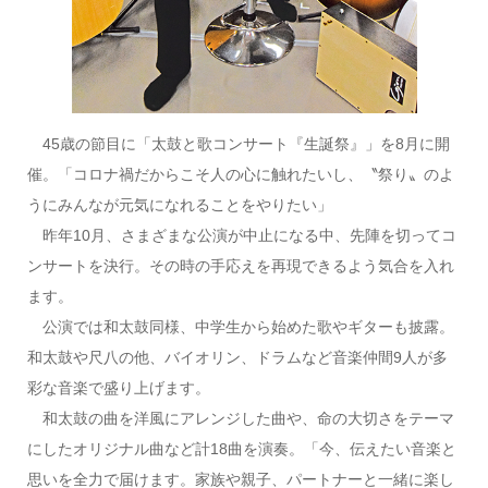
45歳の節目に「太鼓と歌コンサート『生誕祭』」を8月に開
催。「コロナ禍だからこそ人の心に触れたいし、〝祭り〟のよ
うにみんなが元気になれることをやりたい」
昨年10月、さまざまな公演が中止になる中、先陣を切ってコ
ンサートを決行。その時の手応えを再現できるよう気合を入れ
ます。
公演では和太鼓同様、中学生から始めた歌やギターも披露。
和太鼓や尺八の他、バイオリン、ドラムなど音楽仲間9人が多
彩な音楽で盛り上げます。
和太鼓の曲を洋風にアレンジした曲や、命の大切さをテーマ
にしたオリジナル曲など計18曲を演奏。「今、伝えたい音楽と
思いを全力で届けます。家族や親子、パートナーと一緒に楽し