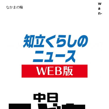
w
なかまの輪
a
n-