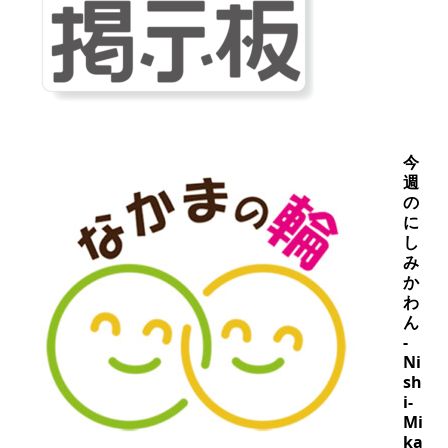
今
週
の
に
し
み
か
わ
ん
-
Ni
sh
i-
Mi
ka