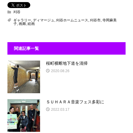
刈谷
ギャラリー
,
ディマージュ
,
刈谷ホームニュース
,
刈谷市
,
寺岡麻美
子
,
画廊
,
絵画
関連記事一覧
桜町横断地下道を清掃
2020.08.26
ＳＵＨＡＲＡ音楽フェス多彩に
2022.03.17