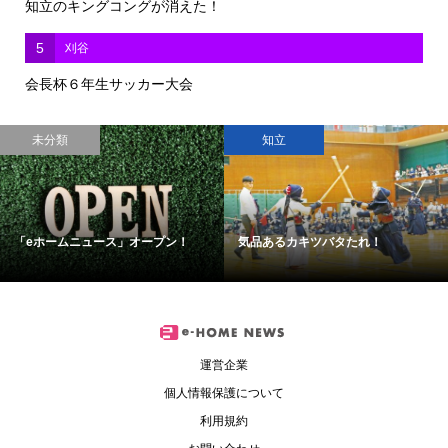
知立のキングコングが消えた！
5
刈谷
会長杯６年生サッカー大会
未分類
知立
「eホームニュース」オープン！
気品あるカキツバタたれ！
運営企業
個人情報保護について
利用規約