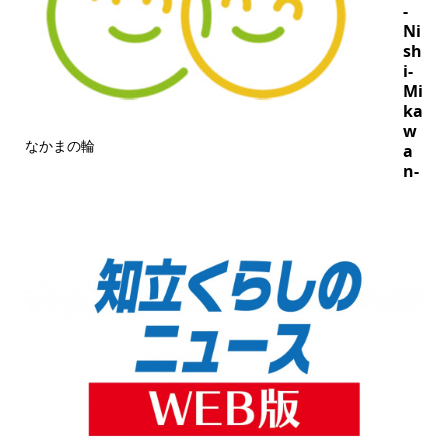
-
Ni
sh
i-
Mi
ka
w
なかまの輪
a
n-