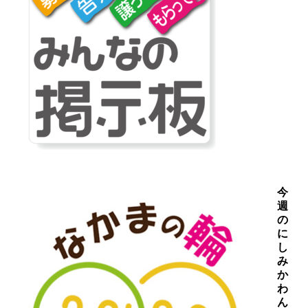
今
週
の
に
し
み
か
わ
ん