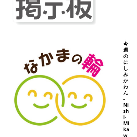
今
週
の
に
し
み
か
わ
ん
-
Ni
sh
i-
Mi
ka
w