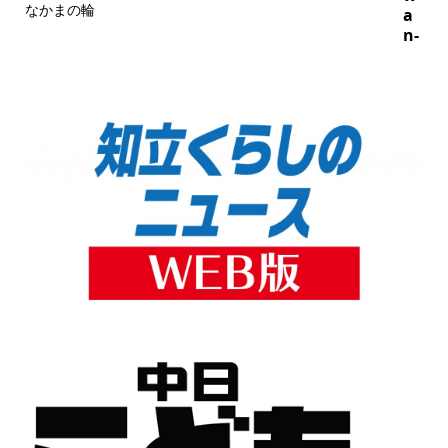
なかまの輪
a
n-