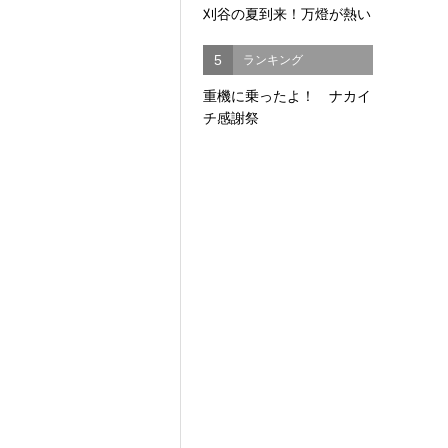
刈谷の夏到来！万燈が熱い
5
ランキング
重機に乗ったよ！ ナカイ
チ感謝祭