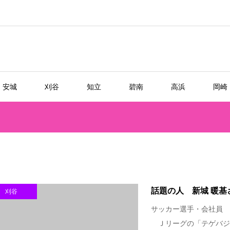
安城
刈谷
知立
碧南
高浜
岡崎
話題の人 新城 暖基
刈谷
サッカー選手・会社員 
Ｊリーグの「テゲバジ