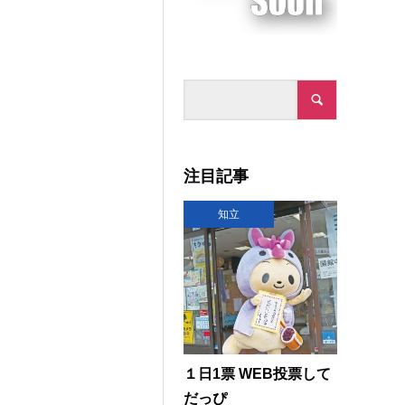
注目記事
知立
１日1票 WEB投票して
だっぴ