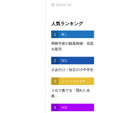
2026.07.24
人気ランキング
1
催し
岡崎市産の観葉植物・花苗
を販売
2
知立
さあ行け！知立の小中学生
3
イベントやります
２台で奏でる「隠れた名
曲」
4
刈谷