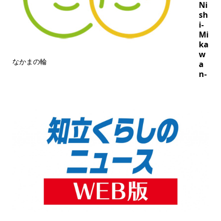
Ni
sh
i-
Mi
ka
w
なかまの輪
a
n-