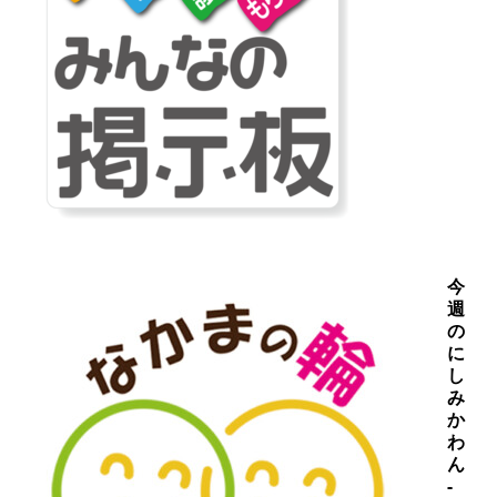
今
週
の
に
し
み
か
わ
ん
-