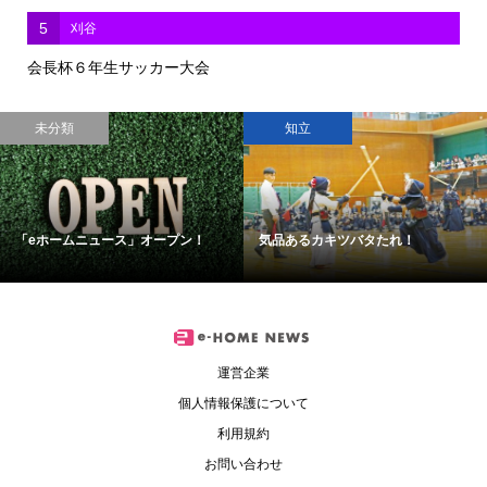
5
刈谷
会長杯６年生サッカー大会
未分類
知立
「eホームニュース」オープン！
気品あるカキツバタたれ！
運営企業
個人情報保護について
利用規約
お問い合わせ