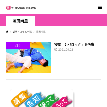
濵田尚里
記事・コラム一覧
濵田尚里
寝技「シバロック」を考案
刈谷
2021.09.02