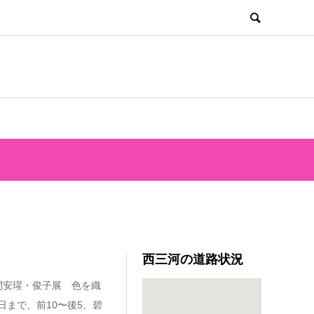
西三河の道路状況
間安瑆・俊子展 色を織
日まで、前10〜後5、碧