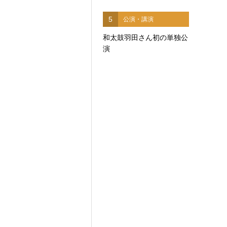
5
公演・講演
和太鼓羽田さん初の単独公
演