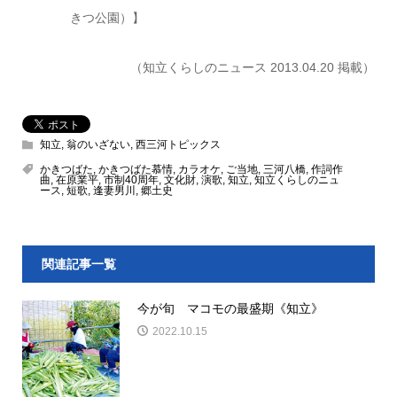
きつ公園）】
（知立くらしのニュース 2013.04.20 掲載）
知立
,
翁のいざない
,
西三河トピックス
かきつばた
,
かきつばた慕情
,
カラオケ
,
ご当地
,
三河八橋
,
作詞作
曲
,
在原業平
,
市制40周年
,
文化財
,
演歌
,
知立
,
知立くらしのニュ
ース
,
短歌
,
逢妻男川
,
郷土史
関連記事一覧
今が旬 マコモの最盛期《知立》
2022.10.15