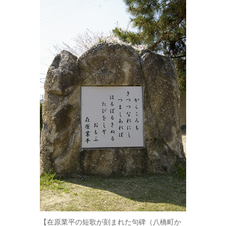
【在原業平の短歌が刻まれた句碑（八橋町か