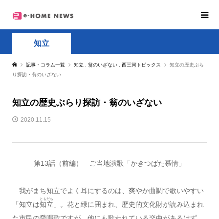
知立
記事・コラム一覧
知立
,
翁のいざない
,
西三河トピックス
知立の歴史ぶら
り探訪・翁のいざない
知立の歴史ぶらり探訪・翁のいざない
2020.11.15
第13話（前編） ご当地演歌「かきつばた慕情」
我がまち知立でよく耳にするのは、爽やか曲調で歌いやすい
ともだち
「知立は
知立
」。花と緑に囲まれ、歴史的文化財が読み込まれ
た市民の愛唱歌ですが、他にも歌われている楽曲があるはず。