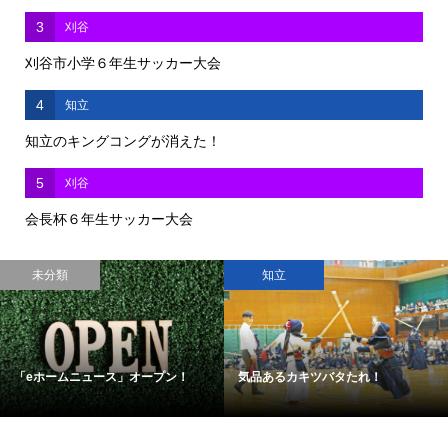
3
刈谷
刈谷市小学６年生サッカー大会
4
知立
知立のキングコングが消えた！
5
刈谷
会長杯６年生サッカー大会
未分類
知立
「eホームニュース」オープン！
気品あるカキツバタたれ！