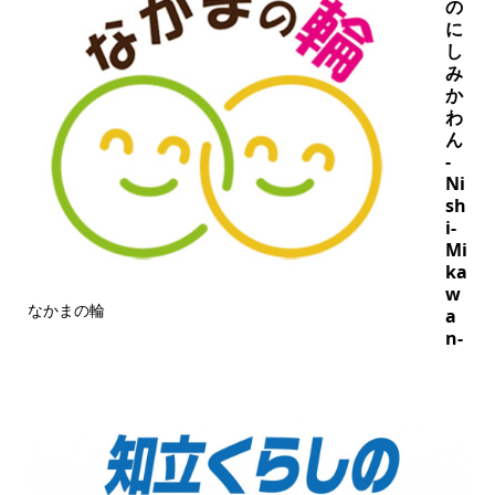
の
に
し
み
か
わ
ん
-
Ni
sh
i-
Mi
ka
w
なかまの輪
a
n-