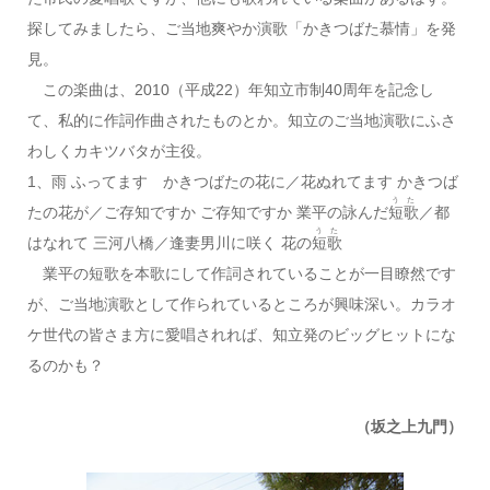
探してみましたら、ご当地爽やか演歌「かきつばた慕情」を発
見。
この楽曲は、2010（平成22）年知立市制40周年を記念し
て、私的に作詞作曲されたものとか。知立のご当地演歌にふさ
わしくカキツバタが主役。
1、雨 ふってます かきつばたの花に／花ぬれてます かきつば
うた
たの花が／ご存知ですか ご存知ですか 業平の詠んだ
短歌
／都
うた
はなれて 三河八橋／逢妻男川に咲く 花の
短歌
業平の短歌を本歌にして作詞されていることが一目瞭然です
が、ご当地演歌として作られているところが興味深い。カラオ
ケ世代の皆さま方に愛唱されれば、知立発のビッグヒットにな
るのかも？
（坂之上九門）