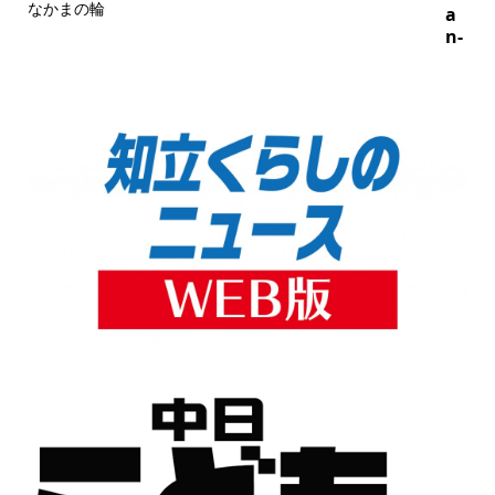
なかまの輪
a
n-