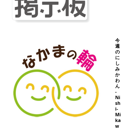
今
週
の
に
し
み
か
わ
ん
-
Ni
sh
i-
Mi
ka
w