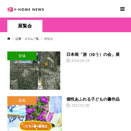
展覧会
記事・コラム一覧
展覧会
日本画「游（ゆう）の会」展
安城
2024.04.19
個性あふれる子どもの書作品
碧南
2022.07.08