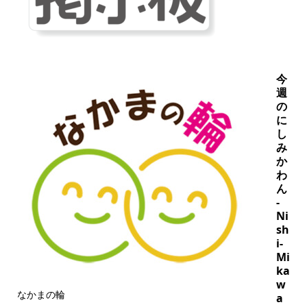
今
週
の
に
し
み
か
わ
ん
-
Ni
sh
i-
Mi
ka
w
なかまの輪
a