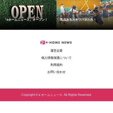
「eホームニュース」オープン！
気品あるカキツバタたれ！
運営企業
個人情報保護について
利用規約
お問い合わせ
Copyright ©
e ホームニュース. All Rights Reserved.
シェア
最新イベント
みんなの掲示板
ハピなびショッピング