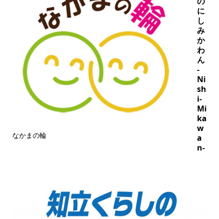
の
に
し
み
か
わ
ん
-
Ni
sh
i-
Mi
ka
w
なかまの輪
a
n-