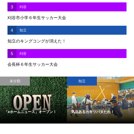
3
刈谷
刈谷市小学６年生サッカー大会
4
知立
知立のキングコングが消えた！
5
刈谷
会長杯６年生サッカー大会
未分類
知立
「eホームニュース」オープン！
気品あるカキツバタたれ！