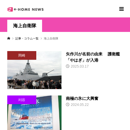
海上自衛隊
記事・コラム一覧
海上自衛隊
矢作川が名前の由来 護衛艦
岡崎
「やはぎ」が入港
2025.03.17
南極の氷に大興奮
刈谷
2024.05.22