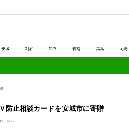
安城
刈谷
知立
碧南
高浜
岡崎
贈
Ｖ防止相談カードを安城市に寄贈
021.09.27