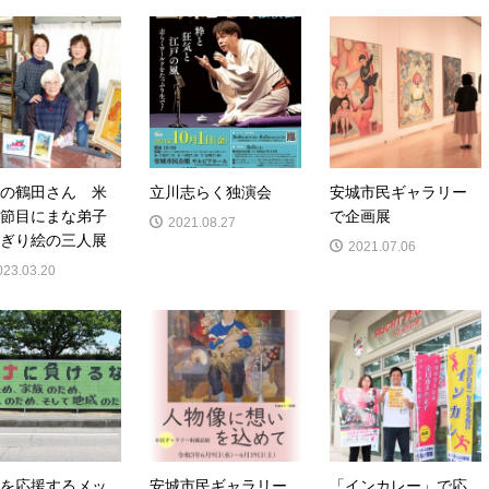
の鶴田さん 米
立川志らく独演会
安城市民ギャラリー
節目にまな弟子
で企画展
2021.08.27
ぎり絵の三人展
2021.07.06
023.03.20
を応援するメッ
安城市民ギャラリー
「インカレー」で応