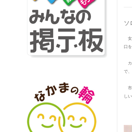
ソ
女
口を
カ
で、
市
しい