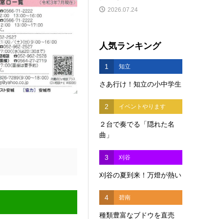
2026.07.24
人気ランキング
1
知立
さあ行け！知立の小中学生
2
イベントやります
２台で奏でる「隠れた名
曲」
3
刈谷
刈谷の夏到来！万燈が熱い
4
碧南
種類豊富なブドウを直売