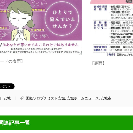
ードの表面】
【裏面】
安城
国際ソロプチミスト安城
,
安城ホームニュース
,
安城市
関連記事一覧