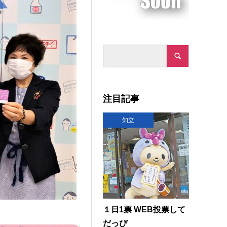
注目記事
知立
１日1票 WEB投票して
だっぴ