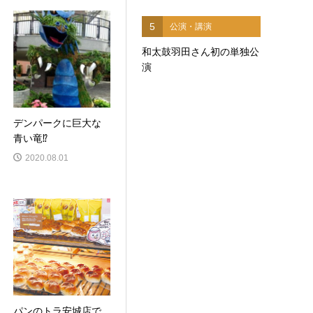
5
公演・講演
和太鼓羽田さん初の単独公
演
デンパークに巨大な
青い竜⁉
2020.08.01
パンのトラ安城店で