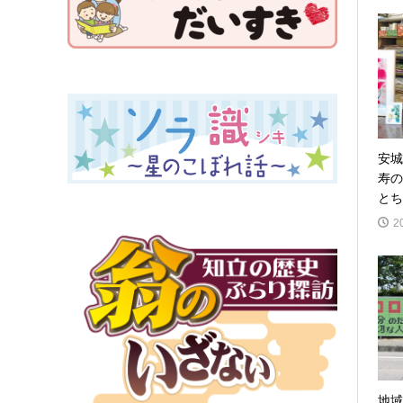
安城
寿の
とち
2
地域