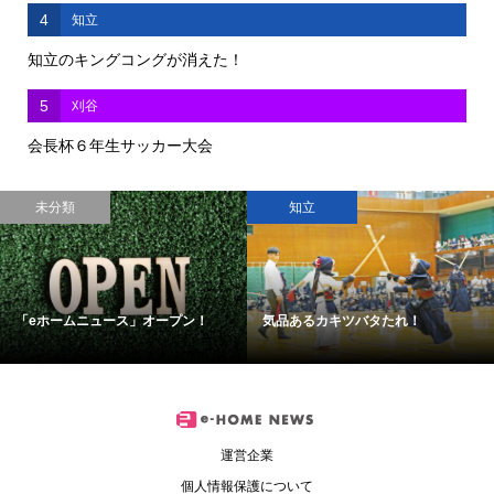
4
知立
知立のキングコングが消えた！
5
刈谷
会長杯６年生サッカー大会
未分類
知立
「eホームニュース」オープン！
気品あるカキツバタたれ！
運営企業
個人情報保護について