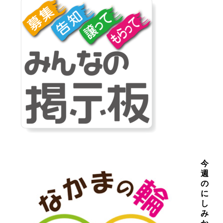
今
週
の
に
し
み
か