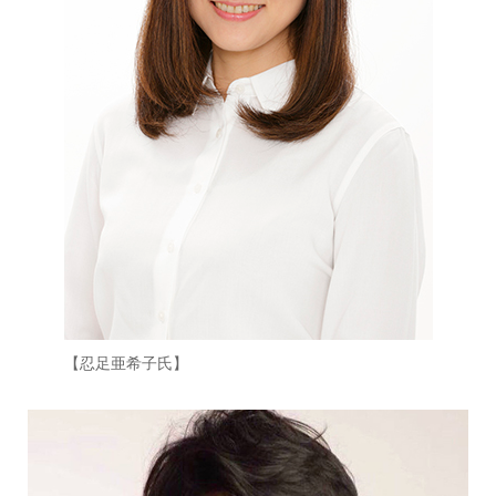
【忍足亜希子氏】