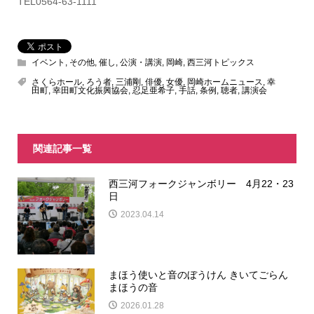
TEL0564-63-1111
イベント
,
その他
,
催し
,
公演・講演
,
岡崎
,
西三河トピックス
さくらホール
,
ろう者
,
三浦剛
,
俳優
,
女優
,
岡崎ホームニュース
,
幸
田町
,
幸田町文化振興協会
,
忍足亜希子
,
手話
,
条例
,
聴者
,
講演会
関連記事一覧
西三河フォークジャンボリー 4月22・23
日
2023.04.14
まほう使いと音のぼうけん きいてごらん
まほうの音
2026.01.28