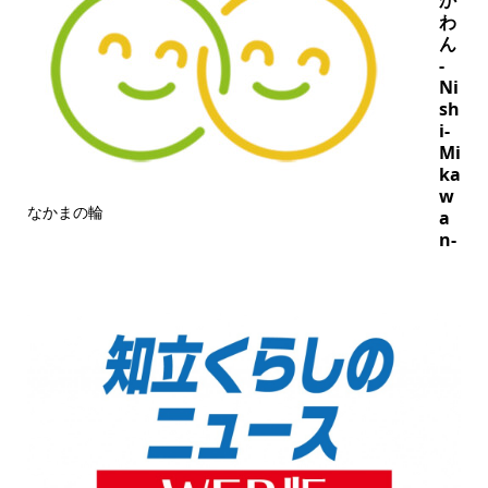
わ
ん
-
Ni
sh
i-
Mi
ka
w
なかまの輪
a
n-