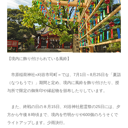
【境内に飾り付けられている風鈴】
市原稲荷神社=刈谷市司町＝では、7月1日～8月25日を「夏詣
（なつもうで）」期間と定め、境内に風鈴を飾り付けたり、授
与所で限定の御朱印や縁起物を頒布したりしています。
また、終戦の日の８月15日、刈谷神社慰霊祭の25日には、夕
方から午後８時頃まで、境内を竹明かりや600個のろうそくで
ライトアップします。少雨決行。