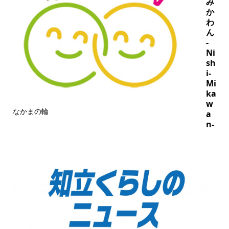
み
か
わ
ん
-
Ni
sh
i-
Mi
ka
w
なかまの輪
a
n-