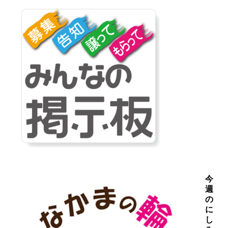
今
週
の
に
し