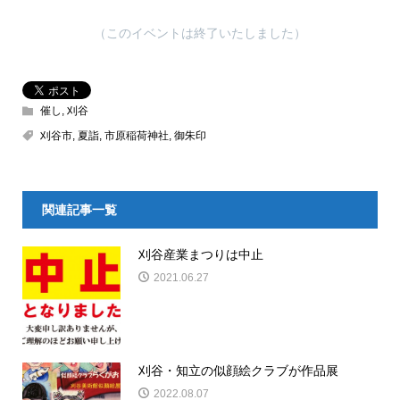
（このイベントは終了いたしました）
催し
,
刈谷
刈谷市
,
夏詣
,
市原稲荷神社
,
御朱印
関連記事一覧
刈谷産業まつりは中止
2021.06.27
刈谷・知立の似顔絵クラブが作品展
2022.08.07