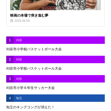
映画の本場で突き進む夢
2026.08.09
1
刈谷
刈谷市小学校バスケットボール大会
2
刈谷
刈谷市小学校バスケットボール大会
3
刈谷
刈谷市小学６年生サッカー大会
4
知立
知立のキングコングが消えた！