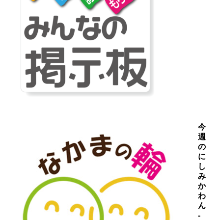
今
週
の
に
し
み
か
わ
ん
-