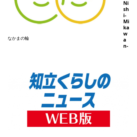
Ni
sh
i-
Mi
ka
w
なかまの輪
a
n-