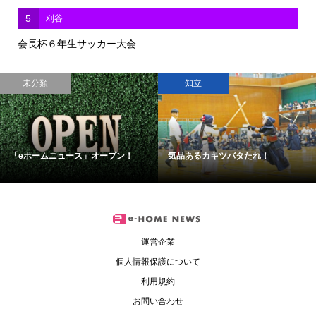
5
刈谷
会長杯６年生サッカー大会
未分類
知立
「eホームニュース」オープン！
気品あるカキツバタたれ！
運営企業
個人情報保護について
利用規約
お問い合わせ