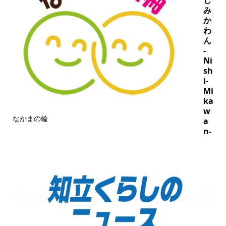
み
か
わ
ん
-
Ni
sh
i-
Mi
ka
w
なかまの輪
a
n-