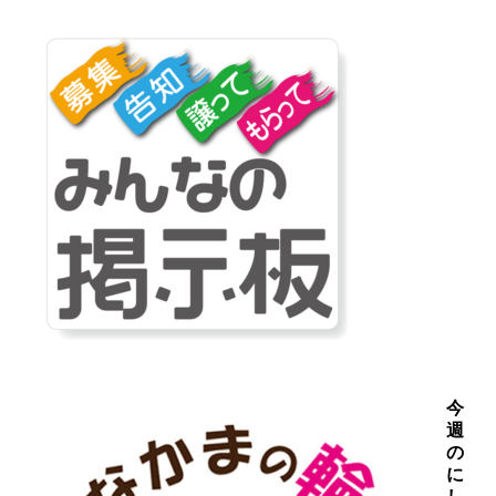
今
週
の
に
し