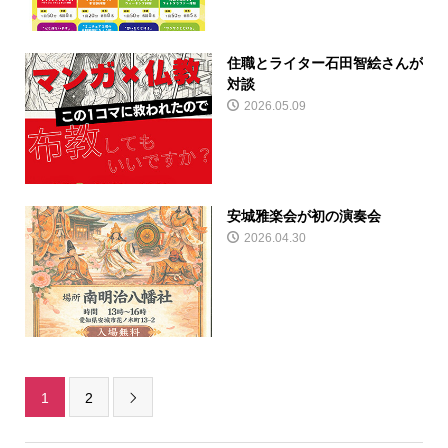
住職とライター石田智絵さんが
対談
2026.05.09
安城雅楽会が初の演奏会
2026.04.30
1
2
