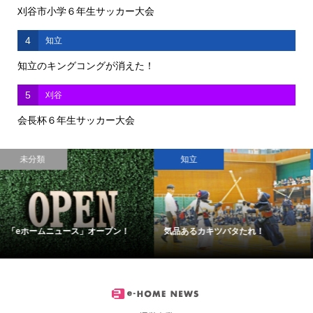
刈谷市小学６年生サッカー大会
4
知立
知立のキングコングが消えた！
5
刈谷
会長杯６年生サッカー大会
催し
知立
福祉映画『わたしのかあさん ―天...
山町継続 歩け！クリーン大作戦